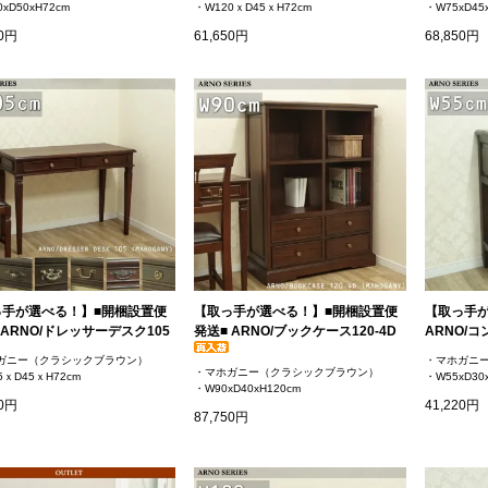
xD50xH72cm
・W120ｘD45ｘH72cm
・W75xD45
50円
61,650円
68,850円
っ手が選べる！】■開梱設置便
【取っ手が選べる！】■開梱設置便
【取っ手
 ARNO/ドレッサーデスク105
発送■ ARNO/ブックケース120-4D
ARNO/コ
ガニー（クラシックブラウン）
・マホガニ
・マホガニー（クラシックブラウン）
5ｘD45ｘH72cm
・W55xD30
・W90xD40xH120cm
50円
41,220円
87,750円