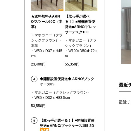
★送料無料★ARN
【取っ手が選べ
O/スツール50C（本
る！】■開梱設置便
革）
発送■ARNO/ドレッ
サーデスク100
・マホガニー（クラ
シックブラウン）・
・マホガニー（クラ
本革
シックブラウン）
・W50ｘD37ｘH45
・W100xD50xH72c
cm
m
23,400円
55,350円
◆開梱設置便発送◆ ARNO/ブック
4
ケース85
最近
・マホガニー（クラシックブラウン）
・W85ｘD32ｘH83.5cm
最近チ
53,550円
【取っ手が選べる！】■開梱設置便
5
発送■ ARNO/ブックケース155-2D