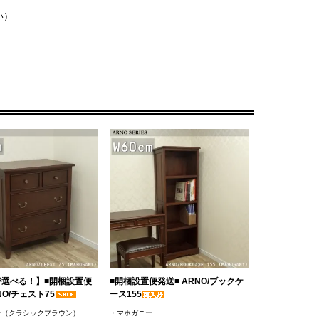
い）
が選べる！】■開梱設置便
■開梱設置便発送■ ARNO/ブックケ
NO/チェスト75
ース155
ー（クラシックブラウン）
・マホガニー