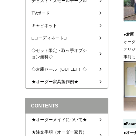
チェスト・スモールテーブル
TVボード
キャビネット
●倉庫
□コーディネート□
オーダ
オリジ
◇セット限定・取っ手オプシ
ョン無料◇
事前に
◇倉庫セール（OUTLET）◇
★オーダー家具製作例★
CONTENTS
★オーダーメイドについて★
■Pas
★注文手順（オーダー家具）
●オー