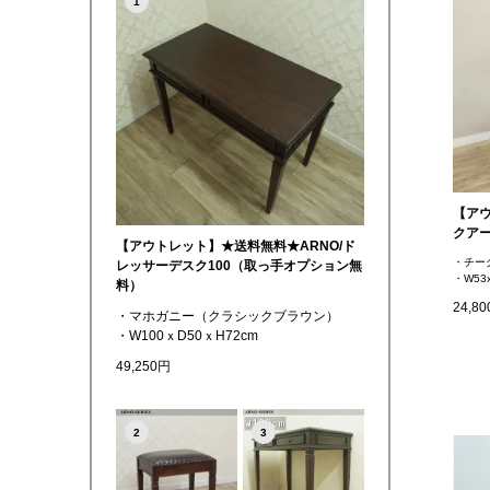
1
【ア
クア
【アウトレット】★送料無料★ARNO/ド
・チー
レッサーデスク100（取っ手オプション無
・W53x
料）
24,8
・マホガニー（クラシックブラウン）
・W100ｘD50ｘH72cm
49,250円
2
3