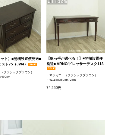
【取っ手が選べる！】■開梱設置便
ット】■開梱設置便発送■
発送■ ARNO/ドレッサーデスク118
ェスト75（JW4）
ー（クラシックブラウン）
・マホガニー（クラシックブラウン）
xH80cm
・W118xD60xH72cm
74,250円