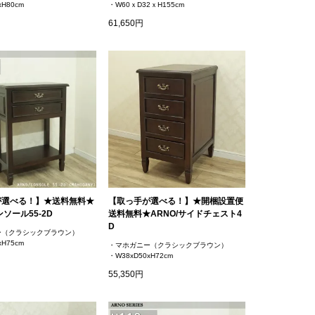
xH80cm
・W60ｘD32ｘH155cm
61,650円
が選べる！】★送料無料★
【取っ手が選べる！】★開梱設置便
ンソール55-2D
送料無料★ARNO/サイドチェスト4
D
ー（クラシックブラウン）
xH75cm
・マホガニー（クラシックブラウン）
・W38xD50xH72cm
55,350円