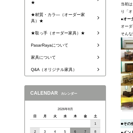
★
当初は
り「オ
★材質・カラ―（オーダー家
●オー
具）★
オーダ
★取っ手（オーダー家具）★
そんな
PasarRayaについて
家具について
Q&A（オリジナル家具）
CALENDAR
カレンダー
2026年8月
日
月
火
水
木
金
土
■その
1
2
3
4
5
6
7
8
●イン