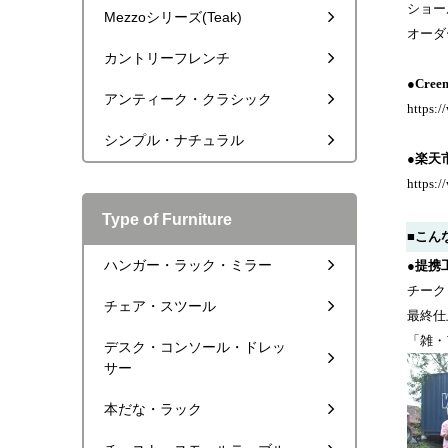
ショー
Mezzoシリーズ(Teak)
オーダ
カントリーフレンチ
●Cre
アンティーク・クラシック
https:/
シンプル・ナチュラル
●楽天
https:/
Type of Furniture
■こん
ハンガー・ラック・ミラー
●提携
チーク
チェア・スツール
最終仕
「雑・
デスク・コンソール・ドレッ
サー
本だな・ラック