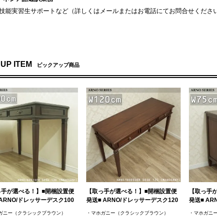
技能実習生サポートなど（詳しくはメールまたはお電話にてお問合せくださ
 UP ITEM
ピックアップ商品
っ手が選べる！】■開梱設置便
【取っ手が選べる！】■開梱設置便
【取っ手
ARNO/ドレッサーデスク100
発送■ ARNO/ドレッサーデスク120
発送■ AR
ガニー（クラシックブラウン）
・マホガニー（クラシックブラウン）
・マホガニ