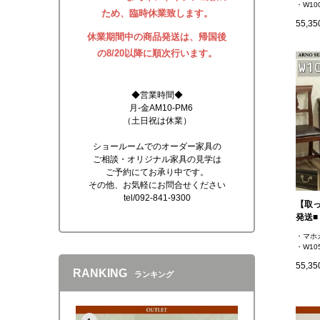
・W100
ため、臨時休業致します。
55,3
休業期間中の商品発送は、帰国後
の8/20以降に順次行います。
◆営業時間◆
月-金AM10-PM6
（土日祝は休業）
ショールームでのオーダー家具の
ご相談・オリジナル家具の見学は
ご予約にてお承り中です。
その他、お気軽にお問合せください
tel/092-841-9300
【取
発送■
・マホ
・W10
55,3
RANKING
ランキング