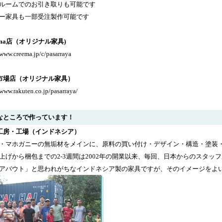
ルームでのお引き取りも可能です
ー家具も一部受注製作可能です
ema店（オリジナル家具)
/www.creema.jp/c/pasarraya
市場店（オリジナル家具）
/www.rakuten.co.jp/pasarraya/
なところで作っています！
工房・工場（インドネシア）
・マホガニーの無垢材をメインに、原料の買い付け・デザイン・構造・塗装
上げから梱包までの2-3週間は2002年の開業以来、毎回、日本からのスタ
アバウト」と思われがちなインドネシア製の家具ですが、そのイメージをよ