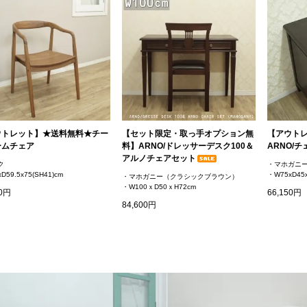
ウトレット】★送料無料★チー
【セット限定・取っ手オプション無
【アウトレ
ームチェア
料】ARNO/ドレッサーデスク100＆
ARNO/チ
アルノチェアセット
ク
・マホガニ
D59.5x75(SH41)cm
・W75xD45
・マホガニー（クラシックブラウン）
・W100ｘD50ｘH72cm
00円
66,150円
84,600円