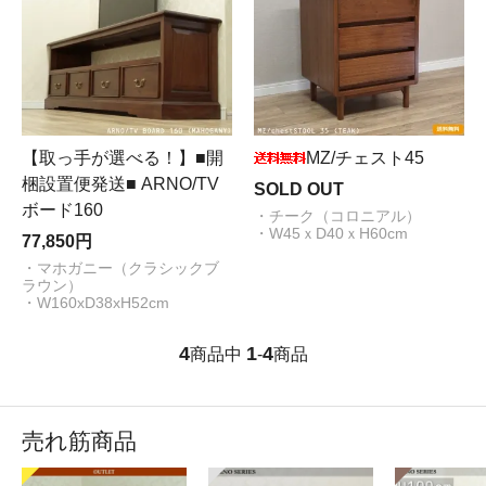
【取っ手が選べる！】■開
MZ/チェスト45
梱設置便発送■ ARNO/TV
SOLD OUT
ボード160
・チーク（コロニアル）
・W45ｘD40ｘH60cm
77,850円
・マホガニー（クラシックブ
ラウン）
・W160xD38xH52cm
4
1
4
商品中
-
商品
売れ筋商品