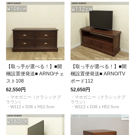
【取っ手が選べる！】■開
【取っ手が選べる！】■開
梱設置便発送■ ARNO/チェ
梱設置便発送■ ARNO/TV
スト108
ボード112
62,550円
52,650円
・マホガニー（クラシックブ
・マホガニー（クラシックブ
ラウン）
ラウン）
・W112ｘD36ｘH52.5cm
・W112ｘD36ｘH52.5cm