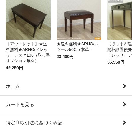
【アウトレット】★送
★送料無料★ARNO/ス
【取っ手が選
料無料★ARNO/ドレッ
ツール50C（本革）
開梱設置便発送
サーデスク100（取っ手
ドレッサーデ
23,400円
オプション無料）
55,350円
49,250円
ホーム
カートを見る
特定商取引法に基づく表記