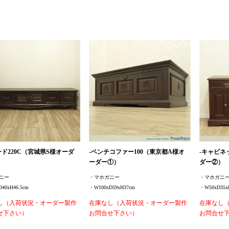
ード220C（宮城県S様オーダ
-ベンチコファー100（東京都A様オ
-キャビネ
ーダー①）
ダー②）
ガニー
・マホガニー
・マホガニ
40xH46.5cm
・W100xD59xH37cm
・W50xD35x
し（入荷状況・オーダー製作
在庫なし（入荷状況・オーダー製作
在庫なし
せ下さい）
お問合せ下さい）
お問合せ