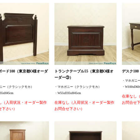
ボード100（東京都O様オーダ
トランクテーブル55（東京都O様オ
デスク10
ーダー③）
・マホガニ
ニー（クラシックモカ）
・マホガニー（クラシックモカ）
・W100xD60
35xH45cm
・W55xD35xH45cm
在庫なし
し（入荷状況・オーダー製作
在庫なし（入荷状況・オーダー製作
お問合せ
せ下さい）
お問合せ下さい）