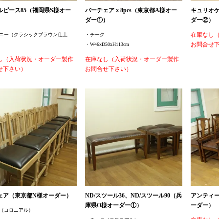
ルピース85（福岡県S様オー
バーチェアｘ8pcs（東京都A様オー
キュリオケ
）
ダー①）
ダー②）
在庫なし
ニー（クラシックブラウン仕上
・チーク
お問合せ
・W46xD50xH113cm
し（入荷状況・オーダー製作
在庫なし（入荷状況・オーダー製作
せ下さい）
お問合せ下さい）
ェア（東京都N様オーダー）
ND/スツール36、ND/スツール90（兵
アンティ
庫県O様オーダー①）
ーダー）
（コロニアル）