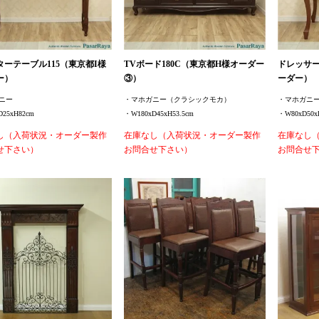
ターテーブル115（東京都I様
TVボード180C（東京都H様オーダー
ドレッサー
ー）
③）
ーダー）
ニー
・マホガニー（クラシックモカ）
・マホガニ
25xH82cm
・W180xD45xH53.5cm
・W80xD50x
し（入荷状況・オーダー製作
在庫なし（入荷状況・オーダー製作
在庫なし
せ下さい）
お問合せ下さい）
お問合せ