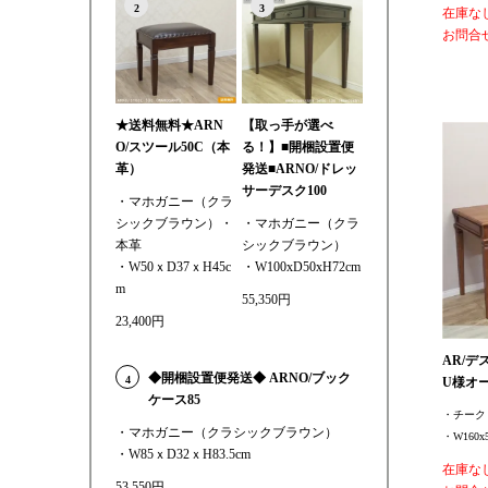
2
3
在庫な
お問合
★送料無料★ARN
【取っ手が選べ
O/スツール50C（本
る！】■開梱設置便
革）
発送■ARNO/ドレッ
サーデスク100
・マホガニー（クラ
シックブラウン）・
・マホガニー（クラ
本革
シックブラウン）
・W50ｘD37ｘH45c
・W100xD50xH72cm
m
55,350円
23,400円
AR/デ
◆開梱設置便発送◆ ARNO/ブック
4
U様オ
ケース85
・チーク
・マホガニー（クラシックブラウン）
・W160x5
・W85ｘD32ｘH83.5cm
在庫な
53,550円