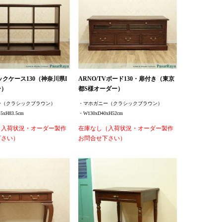
ブックケース130（神奈川県I
ARNO/TVボード130・扉付き（東京
ー）
都S様オーダー）
ー（クラシックブラウン）
・マホガニー（クラシックブラウン）
5xH83.5cm
・W130xD40xH52cm
（入荷状況・オーダー製作
在庫なし（入荷状況・オーダー製作
下さい）
お問合せ下さい）