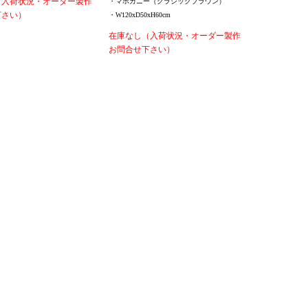
（入荷状況・オーダー製作
・マホガニー（クラシックブラウン）
下さい）
・W120xD50xH60cm
在庫なし（入荷状況・オーダー製作
お問合せ下さい）