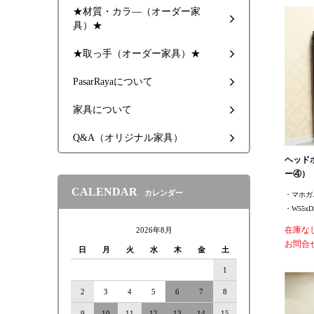
★材質・カラ―（オーダー家
具）★
★取っ手（オーダー家具）★
PasarRayaについて
家具について
Q&A（オリジナル家具）
ヘッド
ー④）
CALENDAR
カレンダー
・マホガ
・W55xD
在庫な
2026年8月
お問合
日
月
火
水
木
金
土
1
2
3
4
5
6
7
8
9
10
11
12
13
14
15