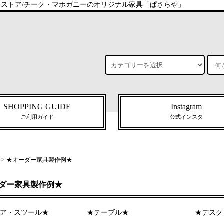
インストア/チーク・マホガニーのオリジナル家具「ぱさらや」
SHOPPING GUIDE
Instagram
ご利用ガイド
公式インスタ
>
★オーダー家具製作例★
ダー家具製作例★
ア・スツール★
★テーブル★
★デスク