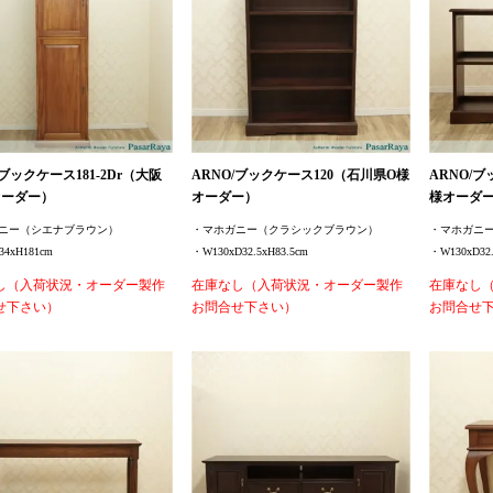
/ブックケース181-2Dr（大阪
ARNO/ブックケース120（石川県O様
ARNO/
オーダー）
オーダー）
様オーダ
ニー（シエナブラウン）
・マホガニー（クラシックブラウン）
・マホガニ
4xH181cm
・W130xD32.5xH83.5cm
・W130xD32.
し（入荷状況・オーダー製作
在庫なし（入荷状況・オーダー製作
在庫なし
せ下さい）
お問合せ下さい）
お問合せ