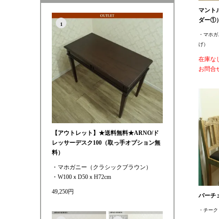
マント
ダー①
1
・マホガ
げ）
在庫な
お問合
【アウトレット】★送料無料★ARNO/ド
レッサーデスク100（取っ手オプション無
料）
・マホガニー（クラシックブラウン）
・W100ｘD50ｘH72cm
49,250円
バーチ
・チーク