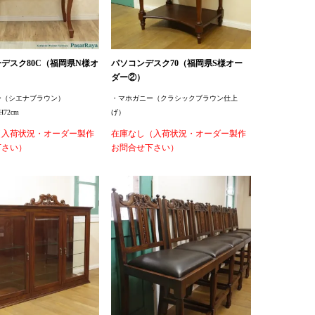
デスク80C（福岡県N様オ
パソコンデスク70（福岡県S様オー
ダー②）
ー（シエナブラウン）
・マホガニー（クラシックブラウン仕上
H72cm
げ）
（入荷状況・オーダー製作
在庫なし（入荷状況・オーダー製作
下さい）
お問合せ下さい）