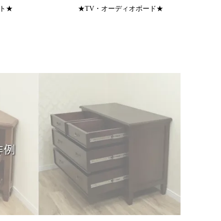
ト★
★TV・オーディオボード★