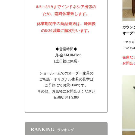
8/6～8/19までインドネシア出張の
ため、臨時休業致します。
休業期間中の商品発送は、帰国後
カウン
の8/20以降に順次行います。
オーダ
・マホガ
・W115xD
◆営業時間◆
月-金AM10-PM6
在庫な
（土日祝は休業）
お問合
ショールームでのオーダー家具の
ご相談・オリジナル家具の見学は
ご予約にてお承り中です。
その他、お気軽にお問合せください
tel/092-841-9300
RANKING
ランキング