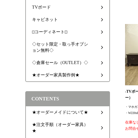
TVボード
キャビネット
□コーディネート□
◇セット限定・取っ手オプシ
ョン無料◇
◇倉庫セール（OUTLET）◇
★オーダー家具製作例★
-TVボ
ー）
CONTENTS
・マホ
★オーダーメイドについて★
・W220xD
在庫な
★注文手順（オーダー家具）
お問合
★